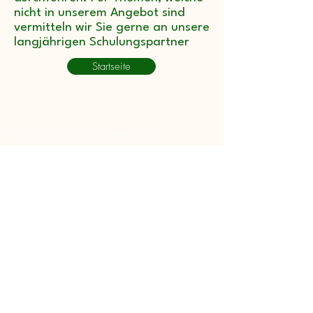
nicht in unserem Angebot sind
vermitteln wir Sie gerne an unsere
langjährigen Schulungspartner
Startseite
Herzig Expertisen GmbH
© 2026 HERZIG-Expertisen GmbH
Datenschutz
Überschrift 5
Tel:
+41 62 927 19 93
Mobil:
+41 79 775 65 96
Mail:
info@herzig-expertisen.swiss
Mühlebergstrass 28
CH-4934 Madiswil