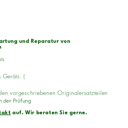
Wartung und Reparatur von
n
s​
s Geräts. (
 den vorgeschriebenen Originalersatzteilen
n der Prüfung
takt
auf. Wir beraten Sie gerne.