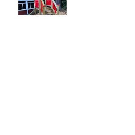
Nehmen Sie mit uns Kontakt
auf. Wir beraten Sie gerne.
Startseite
Herzig Expertisen GmbH
© 2026 HERZIG-Expertisen GmbH
Datenschutz
Überschrift 5
Tel:
+41 62 927 19 93
Mobil:
+41 79 775 65 96
Mail:
info@herzig-expertisen.swiss